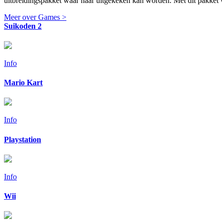
uitbreidingspakket waar naar uitgekeken kan worden. Met dit pakket wor
Meer over Games >
Suikoden 2
Info
Mario Kart
Info
Playstation
Info
Wii